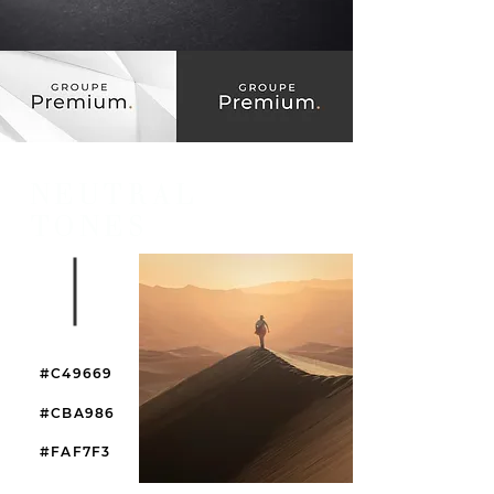
NEUTRAL
TONES
#C49669
#CBA986
#FAF7F3